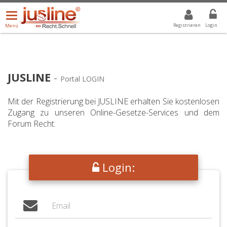
Menü
DROPDOWN: GEWÄHLTER WERT IST ALLE
ALLE
öffnen/schließen
Registrieren
Login
Menü
JUSLINE
-
Portal LOGIN
Mit der Registrierung bei JUSLINE erhalten Sie kostenlosen
Zugang zu unseren Online-Gesetze-Services und dem
Forum Recht.
Login: