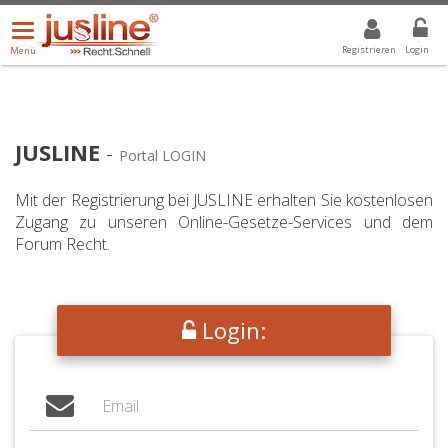
Menü
DROPDOWN: GEWÄHLTER WERT IST ALLE
ALLE
öffnen/schließen
Registrieren
Login
Menü
JUSLINE
-
Portal LOGIN
Mit der Registrierung bei JUSLINE erhalten Sie kostenlosen
Zugang zu unseren Online-Gesetze-Services und dem
Forum Recht.
Login: