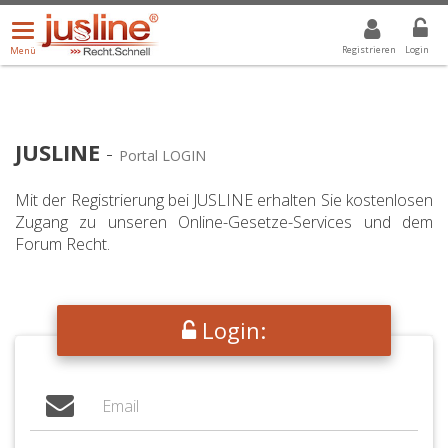
Menü
DROPDOWN: GEWÄHLTER WERT IST ALLE
ALLE
öffnen/schließen
Registrieren
Login
Menü
JUSLINE
-
Portal LOGIN
Mit der Registrierung bei JUSLINE erhalten Sie kostenlosen
Zugang zu unseren Online-Gesetze-Services und dem
Forum Recht.
Login: