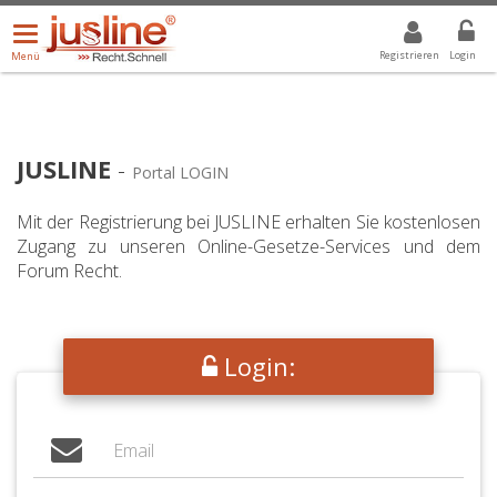
Menü
DROPDOWN: GEWÄHLTER WERT IST ALLE
ALLE
öffnen/schließen
Registrieren
Login
Menü
JUSLINE
-
Portal LOGIN
Mit der Registrierung bei JUSLINE erhalten Sie kostenlosen
Zugang zu unseren Online-Gesetze-Services und dem
Forum Recht.
Login: