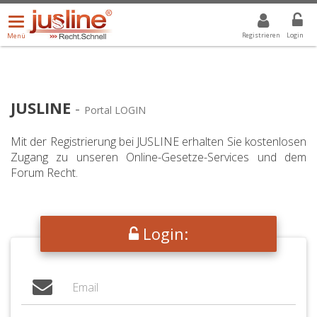
Menü
DROPDOWN: GEWÄHLTER WERT IST ALLE
ALLE
öffnen/schließen
Registrieren
Login
Menü
JUSLINE
-
Portal LOGIN
Mit der Registrierung bei JUSLINE erhalten Sie kostenlosen
Zugang zu unseren Online-Gesetze-Services und dem
Forum Recht.
Login: