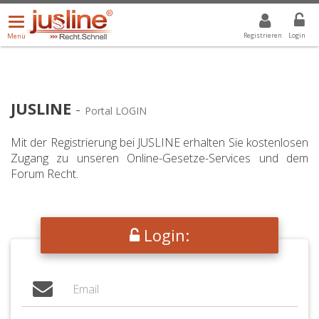
Menü
DROPDOWN: GEWÄHLTER WERT IST ALLE
ALLE
öffnen/schließen
Registrieren
Login
Menü
JUSLINE
-
Portal LOGIN
Mit der Registrierung bei JUSLINE erhalten Sie kostenlosen
Zugang zu unseren Online-Gesetze-Services und dem
Forum Recht.
Login: