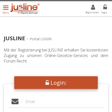
Menü
DROPDOWN: GEWÄHLTER WERT IST ALLE
ALLE
öffnen/schließen
Registrieren
Login
Menü
JUSLINE
-
Portal LOGIN
Mit der Registrierung bei JUSLINE erhalten Sie kostenlosen
Zugang zu unseren Online-Gesetze-Services und dem
Forum Recht.
Login: