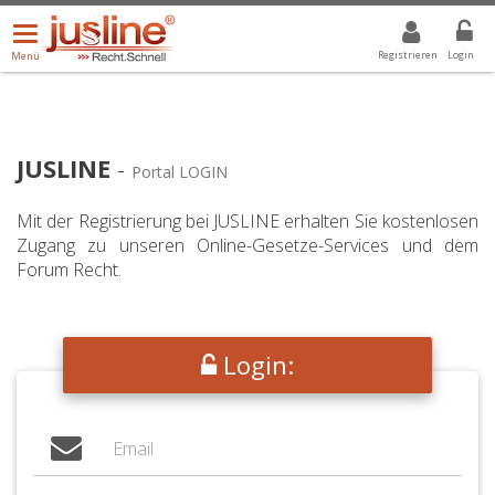
Menü
DROPDOWN: GEWÄHLTER WERT IST ALLE
ALLE
öffnen/schließen
Registrieren
Login
Menü
JUSLINE
-
Portal LOGIN
Mit der Registrierung bei JUSLINE erhalten Sie kostenlosen
Zugang zu unseren Online-Gesetze-Services und dem
Forum Recht.
Login: