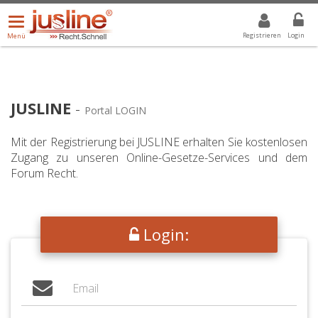
Menü
DROPDOWN: GEWÄHLTER WERT IST ALLE
ALLE
öffnen/schließen
Registrieren
Login
Menü
JUSLINE
-
Portal LOGIN
Mit der Registrierung bei JUSLINE erhalten Sie kostenlosen
Zugang zu unseren Online-Gesetze-Services und dem
Forum Recht.
Login: