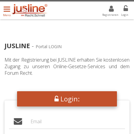
Menü
DROPDOWN: GEWÄHLTER WERT IST ALLE
ALLE
öffnen/schließen
Registrieren
Login
Menü
JUSLINE
-
Portal LOGIN
Mit der Registrierung bei JUSLINE erhalten Sie kostenlosen
Zugang zu unseren Online-Gesetze-Services und dem
Forum Recht.
Login: