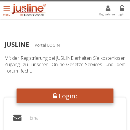
Menü
DROPDOWN: GEWÄHLTER WERT IST ALLE
ALLE
öffnen/schließen
Registrieren
Login
Menü
JUSLINE
-
Portal LOGIN
Mit der Registrierung bei JUSLINE erhalten Sie kostenlosen
Zugang zu unseren Online-Gesetze-Services und dem
Forum Recht.
Login: