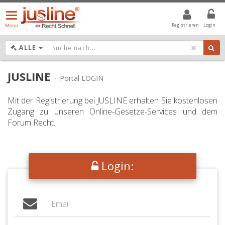
Menü
öffnen/schließen
Registrieren
Login
Menü
DROPDOWN: GEWÄHLTER WERT IST ALLE
ALLE
JUSLINE
-
Portal LOGIN
Mit der Registrierung bei JUSLINE erhalten Sie kostenlosen
Zugang zu unseren Online-Gesetze-Services und dem
Forum Recht.
Login: