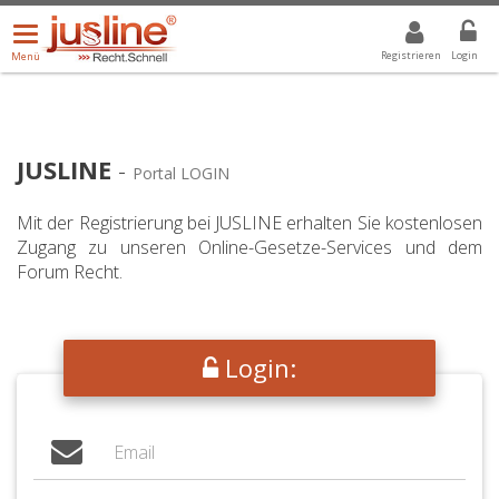
Menü
DROPDOWN: GEWÄHLTER WERT IST ALLE
ALLE
öffnen/schließen
Registrieren
Login
Menü
JUSLINE
-
Portal LOGIN
Mit der Registrierung bei JUSLINE erhalten Sie kostenlosen
Zugang zu unseren Online-Gesetze-Services und dem
Forum Recht.
Login: