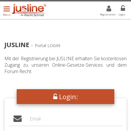
Menü
DROPDOWN: GEWÄHLTER WERT IST ALLE
ALLE
öffnen/schließen
Registrieren
Login
Menü
JUSLINE
-
Portal LOGIN
Mit der Registrierung bei JUSLINE erhalten Sie kostenlosen
Zugang zu unseren Online-Gesetze-Services und dem
Forum Recht.
Login: