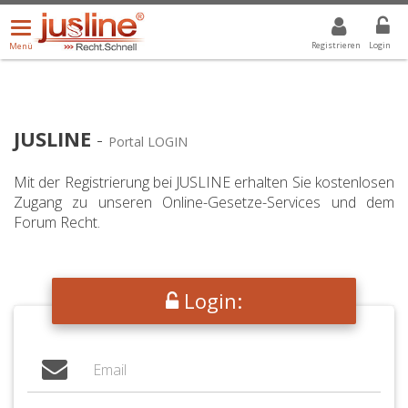
Menü
DROPDOWN: GEWÄHLTER WERT IST ALLE
ALLE
öffnen/schließen
Registrieren
Login
Menü
JUSLINE
-
Portal LOGIN
Mit der Registrierung bei JUSLINE erhalten Sie kostenlosen
Zugang zu unseren Online-Gesetze-Services und dem
Forum Recht.
Login: