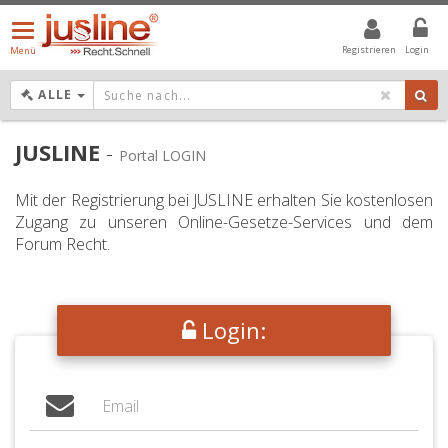
Menü
öffnen/schließen
Registrieren
Login
Menü
DROPDOWN: GEWÄHLTER WERT IST ALLE
ALLE
JUSLINE
-
Portal LOGIN
Mit der Registrierung bei JUSLINE erhalten Sie kostenlosen
Zugang zu unseren Online-Gesetze-Services und dem
Forum Recht.
Login: