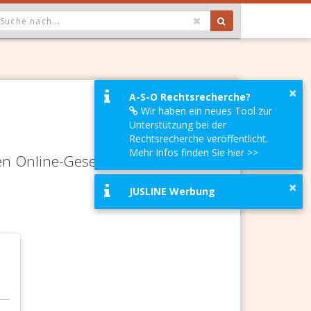
OPDOWN: GEWÄHLTER WERT IST ALLE
×
A-S-O Rechtsrecherche?
Wir haben ein neues Tool zur
Unterstützung bei der
Rechtsrecherche veröffentlicht.
Mehr Infos finden Sie hier >>
en Online-Gesetze-Services und
×
JUSLINE Werbung