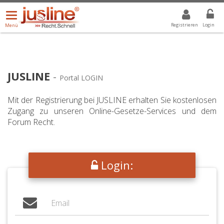
Menü
DROPDOWN: GEWÄHLTER WERT IST ALLE
ALLE
öffnen/schließen
Registrieren
Login
Menü
JUSLINE
-
Portal LOGIN
Mit der Registrierung bei JUSLINE erhalten Sie kostenlosen
Zugang zu unseren Online-Gesetze-Services und dem
Forum Recht.
Login: