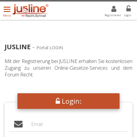
Menü
DROPDOWN: GEWÄHLTER WERT IST ALLE
ALLE
öffnen/schließen
Registrieren
Login
Menü
JUSLINE
-
Portal LOGIN
Mit der Registrierung bei JUSLINE erhalten Sie kostenlosen
Zugang zu unseren Online-Gesetze-Services und dem
Forum Recht.
Login: