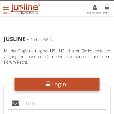
Menü
DROPDOWN: GEWÄHLTER WERT IST ALLE
ALLE
öffnen/schließen
Registrieren
Login
Menü
JUSLINE
-
Portal LOGIN
Mit der Registrierung bei JUSLINE erhalten Sie kostenlosen
Zugang zu unseren Online-Gesetze-Services und dem
Forum Recht.
Login: