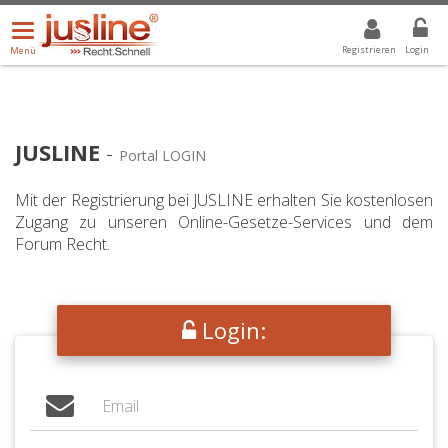
Menü
DROPDOWN: GEWÄHLTER WERT IST ALLE
ALLE
öffnen/schließen
Registrieren
Login
Menü
JUSLINE
-
Portal LOGIN
Mit der Registrierung bei JUSLINE erhalten Sie kostenlosen
Zugang zu unseren Online-Gesetze-Services und dem
Forum Recht.
Login: