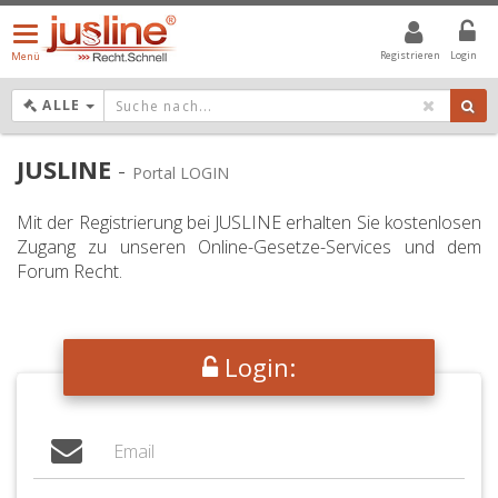
Menü
öffnen/schließen
Registrieren
Login
Menü
DROPDOWN: GEWÄHLTER WERT IST ALLE
ALLE
JUSLINE
-
Portal LOGIN
Mit der Registrierung bei JUSLINE erhalten Sie kostenlosen
Zugang zu unseren Online-Gesetze-Services und dem
Forum Recht.
Login: