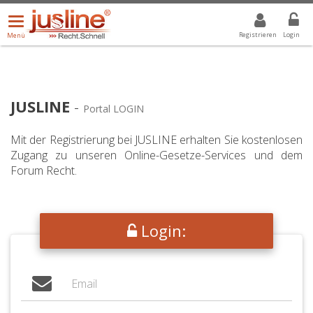
Menü
DROPDOWN: GEWÄHLTER WERT IST ALLE
ALLE
öffnen/schließen
Registrieren
Login
Menü
JUSLINE
-
Portal LOGIN
Mit der Registrierung bei JUSLINE erhalten Sie kostenlosen
Zugang zu unseren Online-Gesetze-Services und dem
Forum Recht.
Login: