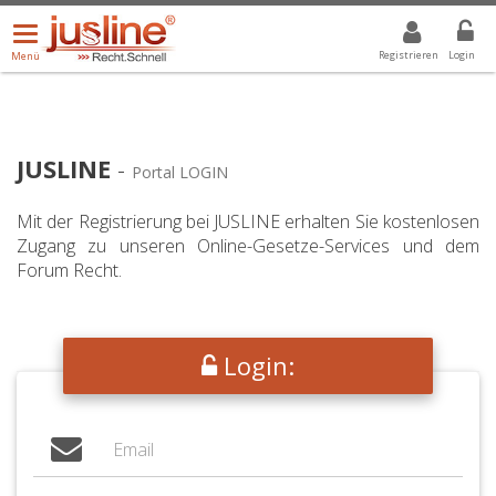
Menü
DROPDOWN: GEWÄHLTER WERT IST ALLE
ALLE
öffnen/schließen
Registrieren
Login
Menü
JUSLINE
-
Portal LOGIN
Mit der Registrierung bei JUSLINE erhalten Sie kostenlosen
Zugang zu unseren Online-Gesetze-Services und dem
Forum Recht.
Login: