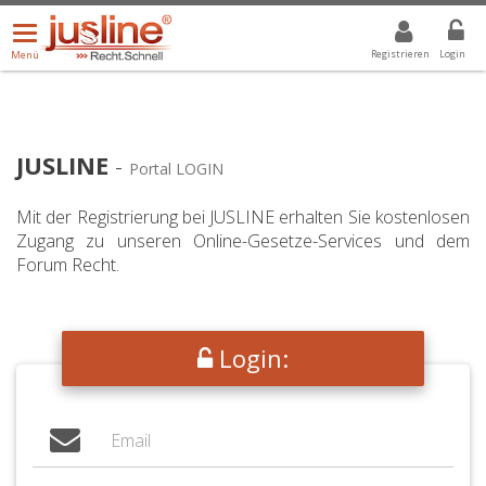
Menü
DROPDOWN: GEWÄHLTER WERT IST ALLE
ALLE
öffnen/schließen
Registrieren
Login
Menü
JUSLINE
-
Portal LOGIN
Mit der Registrierung bei JUSLINE erhalten Sie kostenlosen
Zugang zu unseren Online-Gesetze-Services und dem
Forum Recht.
Login: