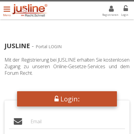
Menü
DROPDOWN: GEWÄHLTER WERT IST ALLE
ALLE
öffnen/schließen
Registrieren
Login
Menü
JUSLINE
-
Portal LOGIN
Mit der Registrierung bei JUSLINE erhalten Sie kostenlosen
Zugang zu unseren Online-Gesetze-Services und dem
Forum Recht.
Login: