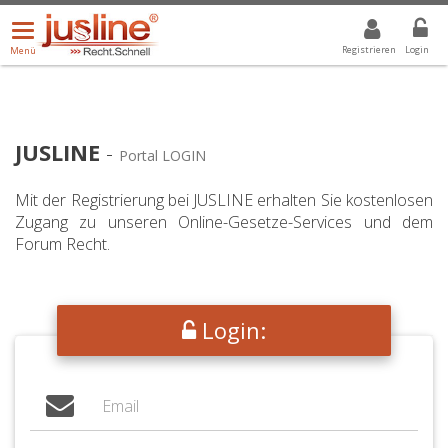
Menü
DROPDOWN: GEWÄHLTER WERT IST ALLE
ALLE
öffnen/schließen
Registrieren
Login
Menü
JUSLINE
-
Portal LOGIN
Mit der Registrierung bei JUSLINE erhalten Sie kostenlosen
Zugang zu unseren Online-Gesetze-Services und dem
Forum Recht.
Login: