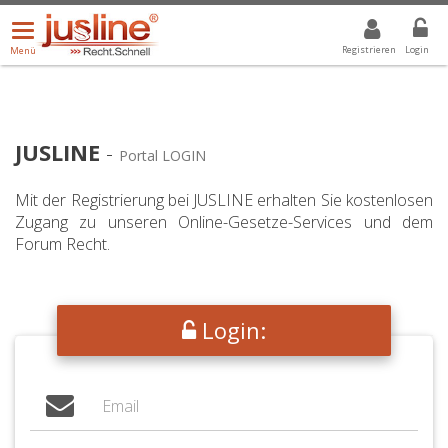
Menü
DROPDOWN: GEWÄHLTER WERT IST ALLE
ALLE
öffnen/schließen
Registrieren
Login
Menü
JUSLINE
-
Portal LOGIN
Mit der Registrierung bei JUSLINE erhalten Sie kostenlosen
Zugang zu unseren Online-Gesetze-Services und dem
Forum Recht.
Login: