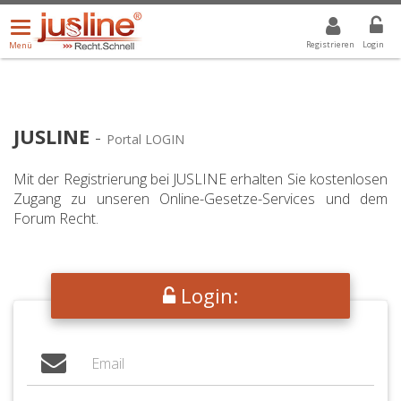
Menü
DROPDOWN: GEWÄHLTER WERT IST ALLE
ALLE
öffnen/schließen
Registrieren
Login
Menü
JUSLINE
-
Portal LOGIN
Mit der Registrierung bei JUSLINE erhalten Sie kostenlosen
Zugang zu unseren Online-Gesetze-Services und dem
Forum Recht.
Login: