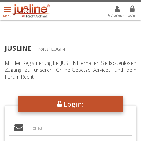
Menü
DROPDOWN: GEWÄHLTER WERT IST ALLE
ALLE
öffnen/schließen
Registrieren
Login
Menü
JUSLINE
-
Portal LOGIN
Mit der Registrierung bei JUSLINE erhalten Sie kostenlosen
Zugang zu unseren Online-Gesetze-Services und dem
Forum Recht.
Login: