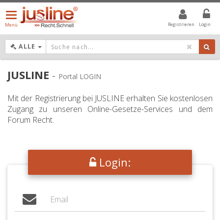
Menü
öffnen/schließen
Registrieren
Login
Menü
DROPDOWN: GEWÄHLTER WERT IST ALLE
ALLE
JUSLINE
-
Portal LOGIN
Mit der Registrierung bei JUSLINE erhalten Sie kostenlosen
Zugang zu unseren Online-Gesetze-Services und dem
Forum Recht.
Login: