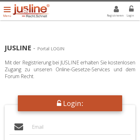
Menü
DROPDOWN: GEWÄHLTER WERT IST ALLE
ALLE
öffnen/schließen
Registrieren
Login
Menü
JUSLINE
-
Portal LOGIN
Mit der Registrierung bei JUSLINE erhalten Sie kostenlosen
Zugang zu unseren Online-Gesetze-Services und dem
Forum Recht.
Login: