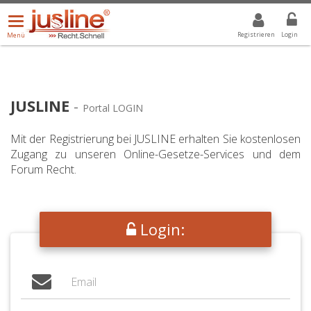
Menü
DROPDOWN: GEWÄHLTER WERT IST ALLE
ALLE
öffnen/schließen
Registrieren
Login
Menü
JUSLINE
-
Portal LOGIN
Mit der Registrierung bei JUSLINE erhalten Sie kostenlosen
Zugang zu unseren Online-Gesetze-Services und dem
Forum Recht.
Login: