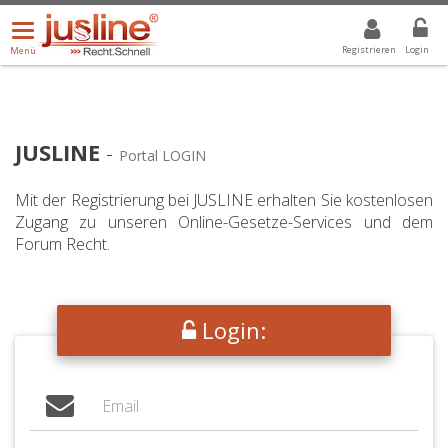
Menü
DROPDOWN: GEWÄHLTER WERT IST ALLE
ALLE
öffnen/schließen
Registrieren
Login
Menü
JUSLINE
-
Portal LOGIN
Mit der Registrierung bei JUSLINE erhalten Sie kostenlosen
Zugang zu unseren Online-Gesetze-Services und dem
Forum Recht.
Login: