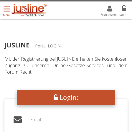
Menü
DROPDOWN: GEWÄHLTER WERT IST ALLE
ALLE
öffnen/schließen
Registrieren
Login
Menü
JUSLINE
-
Portal LOGIN
Mit der Registrierung bei JUSLINE erhalten Sie kostenlosen
Zugang zu unseren Online-Gesetze-Services und dem
Forum Recht.
Login: