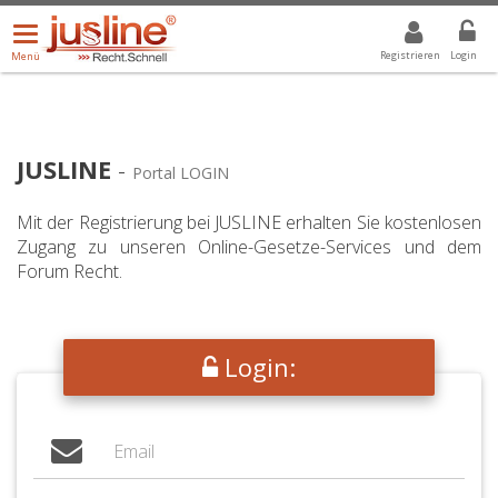
Menü
DROPDOWN: GEWÄHLTER WERT IST ALLE
ALLE
öffnen/schließen
Registrieren
Login
Menü
JUSLINE
-
Portal LOGIN
Mit der Registrierung bei JUSLINE erhalten Sie kostenlosen
Zugang zu unseren Online-Gesetze-Services und dem
Forum Recht.
Login: