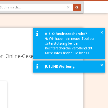
OPDOWN: GEWÄHLTER WERT IST ALLE
×
A-S-O Rechtsrecherche?
Wir haben ein neues Tool zur
Unterstützung bei der
Rechtsrecherche veröffentlicht.
Mehr Infos finden Sie hier >>
en Online-Gesetze-Services und
×
JUSLINE Werbung