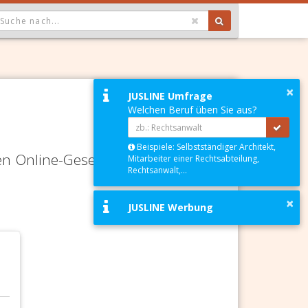
OPDOWN: GEWÄHLTER WERT IST ALLE
×
JUSLINE Umfrage
Welchen Beruf üben Sie aus?
Beispiele: Selbstständiger Architekt,
en Online-Gesetze-Services und
Mitarbeiter einer Rechtsabteilung,
Rechtsanwalt,...
×
JUSLINE Werbung