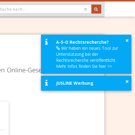
OPDOWN: GEWÄHLTER WERT IST ALLE
×
A-S-O Rechtsrecherche?
Wir haben ein neues Tool zur
Unterstützung bei der
Rechtsrecherche veröffentlicht.
Mehr Infos finden Sie hier >>
en Online-Gesetze-Services und
×
JUSLINE Werbung