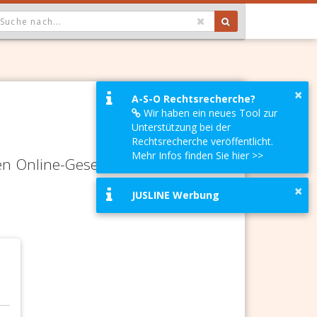
OPDOWN: GEWÄHLTER WERT IST ALLE
×
A-S-O Rechtsrecherche?
Wir haben ein neues Tool zur
Unterstützung bei der
Rechtsrecherche veröffentlicht.
Mehr Infos finden Sie hier >>
en Online-Gesetze-Services und
×
JUSLINE Werbung