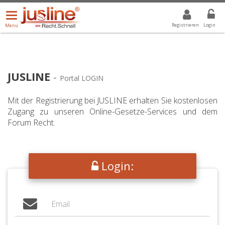
Menü
DROPDOWN: GEWÄHLTER WERT IST ALLE
ALLE
öffnen/schließen
Registrieren
Login
Menü
JUSLINE
-
Portal LOGIN
Mit der Registrierung bei JUSLINE erhalten Sie kostenlosen
Zugang zu unseren Online-Gesetze-Services und dem
Forum Recht.
Login: