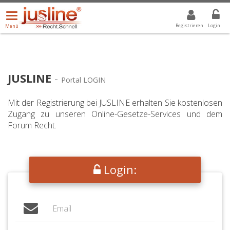
Menü
DROPDOWN: GEWÄHLTER WERT IST ALLE
ALLE
öffnen/schließen
Registrieren
Login
Menü
JUSLINE
-
Portal LOGIN
Mit der Registrierung bei JUSLINE erhalten Sie kostenlosen
Zugang zu unseren Online-Gesetze-Services und dem
Forum Recht.
Login: