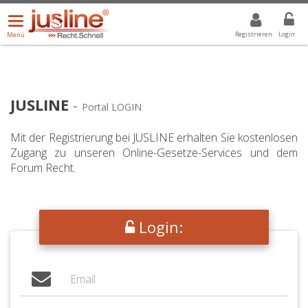
Menü
DROPDOWN: GEWÄHLTER WERT IST ALLE
ALLE
öffnen/schließen
Registrieren
Login
Menü
JUSLINE
-
Portal LOGIN
Mit der Registrierung bei JUSLINE erhalten Sie kostenlosen
Zugang zu unseren Online-Gesetze-Services und dem
Forum Recht.
Login: