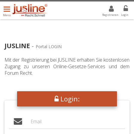
Menü
DROPDOWN: GEWÄHLTER WERT IST ALLE
ALLE
öffnen/schließen
Registrieren
Login
Menü
JUSLINE
-
Portal LOGIN
Mit der Registrierung bei JUSLINE erhalten Sie kostenlosen
Zugang zu unseren Online-Gesetze-Services und dem
Forum Recht.
Login: