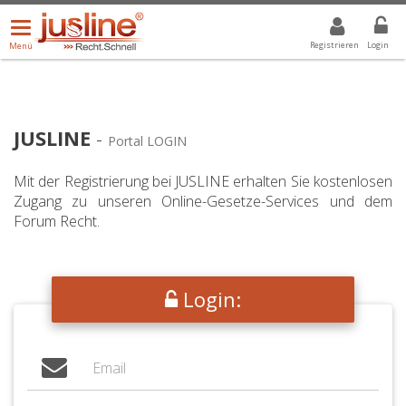
Menü
DROPDOWN: GEWÄHLTER WERT IST ALLE
ALLE
öffnen/schließen
Registrieren
Login
Menü
JUSLINE
-
Portal LOGIN
Mit der Registrierung bei JUSLINE erhalten Sie kostenlosen
Zugang zu unseren Online-Gesetze-Services und dem
Forum Recht.
Login: