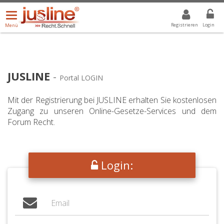
Menü
DROPDOWN: GEWÄHLTER WERT IST ALLE
ALLE
öffnen/schließen
Registrieren
Login
Menü
JUSLINE
-
Portal LOGIN
Mit der Registrierung bei JUSLINE erhalten Sie kostenlosen
Zugang zu unseren Online-Gesetze-Services und dem
Forum Recht.
Login: