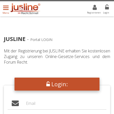
Menü
DROPDOWN: GEWÄHLTER WERT IST ALLE
ALLE
öffnen/schließen
Registrieren
Login
Menü
JUSLINE
-
Portal LOGIN
Mit der Registrierung bei JUSLINE erhalten Sie kostenlosen
Zugang zu unseren Online-Gesetze-Services und dem
Forum Recht.
Login: