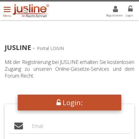
Menü
DROPDOWN: GEWÄHLTER WERT IST ALLE
ALLE
öffnen/schließen
Registrieren
Login
Menü
JUSLINE
-
Portal LOGIN
Mit der Registrierung bei JUSLINE erhalten Sie kostenlosen
Zugang zu unseren Online-Gesetze-Services und dem
Forum Recht.
Login: