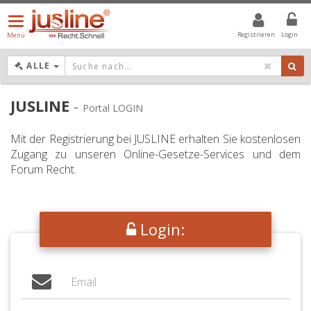
Menü
öffnen/schließen
Registrieren
Login
Menü
DROPDOWN: GEWÄHLTER WERT IST ALLE
ALLE
JUSLINE
-
Portal LOGIN
Mit der Registrierung bei JUSLINE erhalten Sie kostenlosen
Zugang zu unseren Online-Gesetze-Services und dem
Forum Recht.
Login: