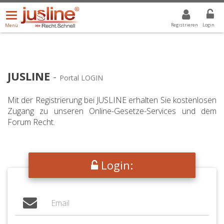
Menü
DROPDOWN: GEWÄHLTER WERT IST ALLE
ALLE
öffnen/schließen
Registrieren
Login
Menü
JUSLINE
-
Portal LOGIN
Mit der Registrierung bei JUSLINE erhalten Sie kostenlosen
Zugang zu unseren Online-Gesetze-Services und dem
Forum Recht.
Login: